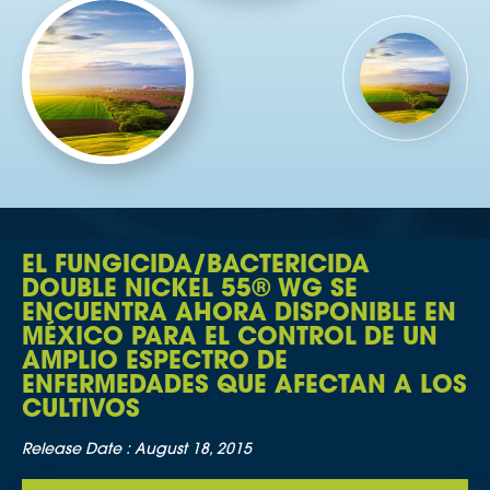
EL FUNGICIDA/BACTERICIDA
DOUBLE NICKEL 55® WG SE
ENCUENTRA AHORA DISPONIBLE EN
MÉXICO PARA EL CONTROL DE UN
AMPLIO ESPECTRO DE
ENFERMEDADES QUE AFECTAN A LOS
CULTIVOS
Release Date :
August 18, 2015