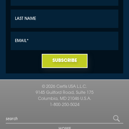
© 2026 Certis USA L.L.C.
9145 Guilford Road, Suite 175
Columbia, MD 21046 U.S.A.
1-800-250-5024