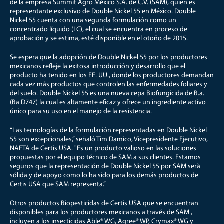
de la empresa Summit Agro México S.A. de C.V. (SAM), quien es
representante exclusivo de Double Nickel 55 en México. Double
Nickel 55 cuenta con una segunda formulación como un
concentrado líquido (LC), el cual se encuentra en proceso de
aprobación y se estima, esté disponible en el otoño de 2015.
Se espera que la adopción de Double Nickel 55 por los productores
mexicanos refleje la exitosa introducción y desarrollo que el
producto ha tenido en los EE. UU., donde los productores demandan
cada vez más productos que controlen las enfermedades foliares y
del suelo. Double Nickel 55 es una nueva cepa Biofungicida de B.a.
(Ba D747) la cual es altamente eficaz y ofrece un ingrediente activo
único para su uso en el manejo de la resistencia.
“Las tecnologías de la formulación representadas en Double Nickel
55 son excepcionales,” señaló Tim Damico, Vicepresidente Ejecutivo,
NAFTA de Certis USA. "Es un producto valioso en las soluciones
propuestas por el equipo técnico de SAM a sus clientes. Estamos
seguros que la representación de Double Nickel 55 por SAM serà
sólida y de apoyo como lo ha sido para los demás productos de
Certis USA que SAM representa.”
Otros productos Biopesticidas de Certis USA que se encuentran
disponibles para los productores mexicanos a través de SAM ,
incluyen a los insecticidas Able® WG, Agree® WP, Crymax® WG y